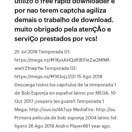
utilizo o free rapid downloader e
por nao terem captcha agiliza
demais o trabalho de download.
muito obrigado pela atenÇÃo e
serviÇo prestados por vcs!
25 Jul 2018 Temporada 01:
https://mega.nz/#F!KyxAHQzR!B51eZw2MfMf-
wwVZ1twpYw Temporada 02:
https://mega.nz/#F!63ojjJZD! 15 Ago 2018
Descarga todos los capitulos de la temporada 1
de Bob Esponja en español latino por MEGA. 10
Oct 2017 ¡¡espero les guste!! Temporada 1
Mega: http://ouo.io/4A7ujx Mediafire: http://ou
Primera pelicula de bob esponja 2004 latino hd
ligero 26 Ago 2018 Andro Player661 year ago.