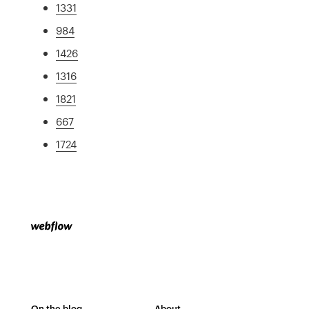
1331
984
1426
1316
1821
667
1724
On the blog
About