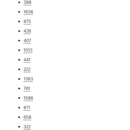
388
1638
875
426
407
1013
441
222
1363
761
1588
871
658
322