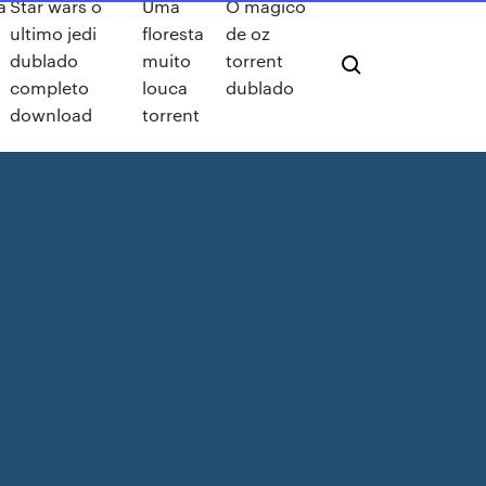
a
Star wars o
Uma
O mágico
ultimo jedi
floresta
de oz
dublado
muito
torrent
completo
louca
dublado
download
torrent